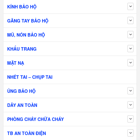
KÍNH BẢO HỘ
GĂNG TAY BẢO HỘ
MŨ, NÓN BẢO HỘ
KHẨU TRANG
MẶT NẠ
NHÉT TAI – CHỤP TAI
ỦNG BẢO HỘ
DÂY AN TOÀN
PHÒNG CHÁY CHỮA CHÁY
TB AN TOÀN ĐIỆN