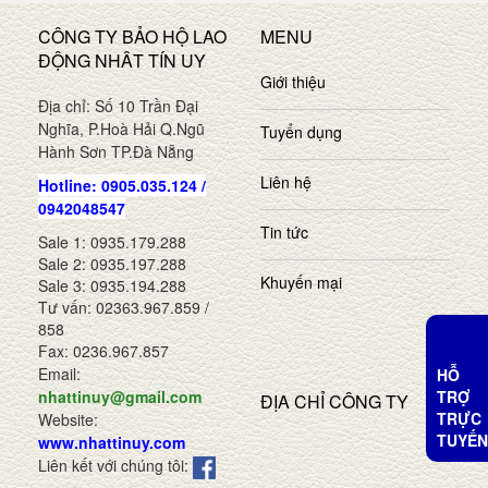
CÔNG TY BẢO HỘ LAO
MENU
ĐỘNG NHÂT TÍN UY
Giới thiệu
Địa chỉ: Số 10 Trần Đại
Nghĩa, P.Hoà Hải Q.Ngũ
Tuyển dụng
Hành Sơn TP.Đà Nẵng
Liên hệ
Hotline: 0905.035.124 /
0942048547
Tin tức
Sale 1: 0935.179.288
Sale 2: 0935.197.288
Khuyến mại
Sale 3: 0935.194.288
Tư vấn: 02363.967.859 /
858
Fax: 0236.967.857
Email:
HỖ
TRỢ
nhattinuy@gmail.com
ĐỊA CHỈ CÔNG TY
TRỰC
Website:
TUYẾN
www.nhattinuy.com
Liên kết với chúng tôi: