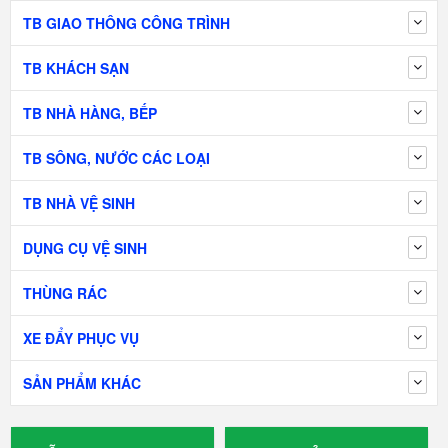
TB GIAO THÔNG CÔNG TRÌNH
TB KHÁCH SẠN
TB NHÀ HÀNG, BẾP
TB SÔNG, NƯỚC CÁC LOẠI
TB NHÀ VỆ SINH
DỤNG CỤ VỆ SINH
THÙNG RÁC
XE ĐẨY PHỤC VỤ
SẢN PHẨM KHÁC