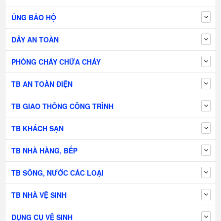
ỦNG BẢO HỘ
DÂY AN TOÀN
PHÒNG CHÁY CHỮA CHÁY
TB AN TOÀN ĐIỆN
TB GIAO THÔNG CÔNG TRÌNH
TB KHÁCH SẠN
TB NHÀ HÀNG, BẾP
TB SÔNG, NƯỚC CÁC LOẠI
TB NHÀ VỆ SINH
DỤNG CỤ VỆ SINH