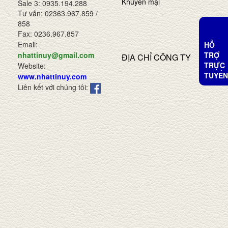
Khuyến mại
Sale 3: 0935.194.288
Tư vấn: 02363.967.859 /
858
Fax: 0236.967.857
Email:
HỖ
TRỢ
nhattinuy@gmail.com
ĐỊA CHỈ CÔNG TY
TRỰC
Website:
TUYẾN
www.nhattinuy.com
Liên kết với chúng tôi: