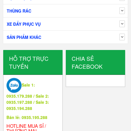
THÙNG RÁC
XE ĐẨY PHỤC VỤ
SẢN PHẨM KHÁC
HỖ TRỢ TRỰC
CHIA SẺ
TUYẾN
FACEBOOK
Sale 1:
0935.179.288 / Sale 2:
0935.197.288 / Sale 3:
0935.194.288
Bán lẻ: 0935.195.288
HOTLINE MUA SỈ /
THƯƠNG MẠI