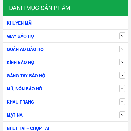
DANH MỤC SẢN PHẨM
KHUYẾN MÃI
GIÀY BẢO HỘ
QUẦN ÁO BẢO HỘ
KÍNH BẢO HỘ
GĂNG TAY BẢO HỘ
MŨ, NÓN BẢO HỘ
KHẨU TRANG
MẶT NẠ
NHÉT TAI – CHỤP TAI