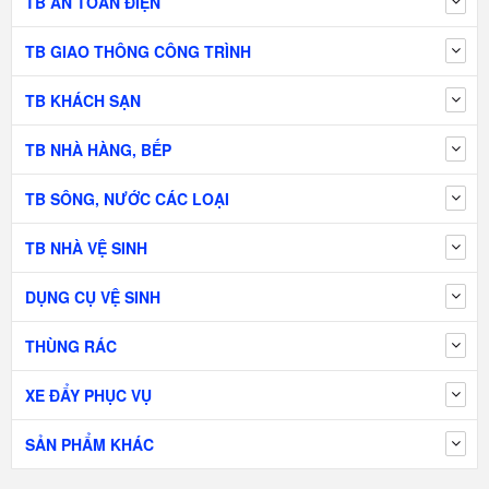
TB AN TOÀN ĐIỆN
TB GIAO THÔNG CÔNG TRÌNH
TB KHÁCH SẠN
TB NHÀ HÀNG, BẾP
TB SÔNG, NƯỚC CÁC LOẠI
TB NHÀ VỆ SINH
DỤNG CỤ VỆ SINH
THÙNG RÁC
XE ĐẨY PHỤC VỤ
SẢN PHẨM KHÁC