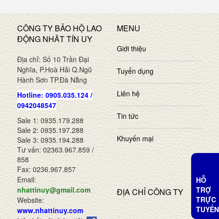
CÔNG TY BẢO HỘ LAO
MENU
ĐỘNG NHÂT TÍN UY
Giới thiệu
Địa chỉ: Số 10 Trần Đại
Nghĩa, P.Hoà Hải Q.Ngũ
Tuyển dụng
Hành Sơn TP.Đà Nẵng
Liên hệ
Hotline: 0905.035.124 /
0942048547
Tin tức
Sale 1: 0935.179.288
Sale 2: 0935.197.288
Khuyến mại
Sale 3: 0935.194.288
Tư vấn: 02363.967.859 /
858
Fax: 0236.967.857
Email:
HỖ
TRỢ
nhattinuy@gmail.com
ĐỊA CHỈ CÔNG TY
TRỰC
Website:
TUYẾN
www.nhattinuy.com