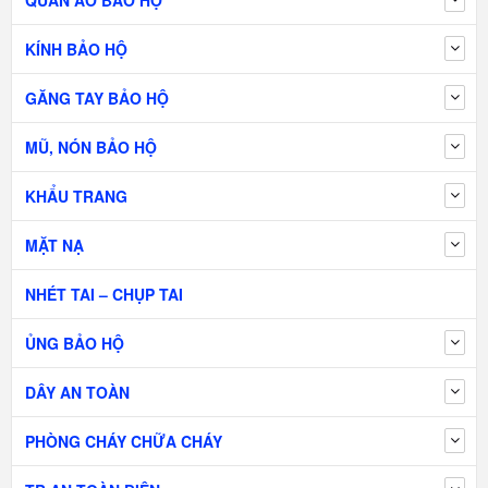
QUẦN ÁO BẢO HỘ
KÍNH BẢO HỘ
GĂNG TAY BẢO HỘ
MŨ, NÓN BẢO HỘ
KHẨU TRANG
MẶT NẠ
NHÉT TAI – CHỤP TAI
ỦNG BẢO HỘ
DÂY AN TOÀN
PHÒNG CHÁY CHỮA CHÁY