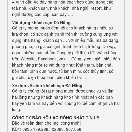
– Vị trí đặt: Xe đẩy hàng hóa thích hợp dùng trong các
toà nhà, khách sạn, nhà khách, nhà nghỉ, resort, khu
nghỉ dưỡng cao cấp, sân bay ….
Vật dụng khách sạn Đà Nẵng
Công ty mong muốn đem tới cho khách hàng nhiều sự
lựa chọn, có sức cạnh tranh trên thị trường cung ứng vật
dụng nhà hàng, khách sạn … với nhiều mẫu mã đa dạng,
phong phú, có giá cả cạnh tranh trên thị trường. Do vậy,
ngoài những sản phẩm Công ty giới thiệu tới khách hàng
trên Website, Facebook, zalo .. Công ty còn giới thiệu đến
khách hàng một số vật dụng như: Khăn tắm, bàn chải,
bồn tắm, bình đun nước, tủ lạnh mini, cốc thủy tinh, sổ
ghi chú, điện thoại bàn, điều khiển tivi …
Xe dọn vệ sinh khách sạn
Đà Nẵng
Công ty chúng tôi rất mong muốn được phục vụ và làm
hài lòng những khách hàng khó tính nhất nên các bạn
hãy yên tâm và hãy đến với chúng tôi để cảm nhận và hài
lòng.
CÔNG TY BẢO HỘ LAO ĐỘNG
NHẤT TÍN UY
Bảo vệ toàn diện cho mọi công trình]
KD1: 0935 179.288 / 02363. 967.858