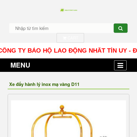
CART
G TY BẢO HỘ LAO ĐỘNG NHÂT TÍN UY - Địa chỉ: 
MENU
Xe đẩy hành lý inox mạ vàng D11