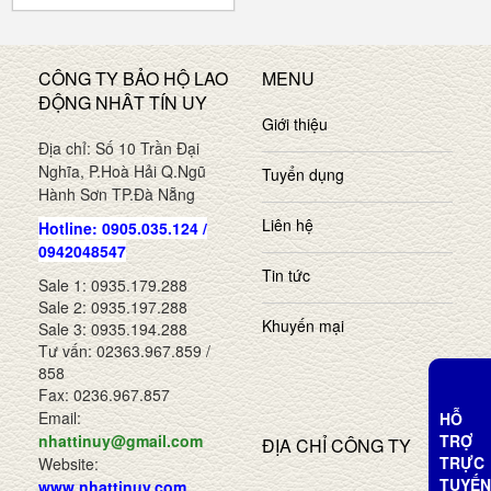
CÔNG TY BẢO HỘ LAO
MENU
ĐỘNG NHÂT TÍN UY
Giới thiệu
Địa chỉ: Số 10 Trần Đại
Nghĩa, P.Hoà Hải Q.Ngũ
Tuyển dụng
Hành Sơn TP.Đà Nẵng
Liên hệ
Hotline: 0905.035.124 /
0942048547
Tin tức
Sale 1: 0935.179.288
Sale 2: 0935.197.288
Khuyến mại
Sale 3: 0935.194.288
Tư vấn: 02363.967.859 /
858
Fax: 0236.967.857
Email:
HỖ
TRỢ
nhattinuy@gmail.com
ĐỊA CHỈ CÔNG TY
TRỰC
Website:
TUYẾN
www.nhattinuy.com