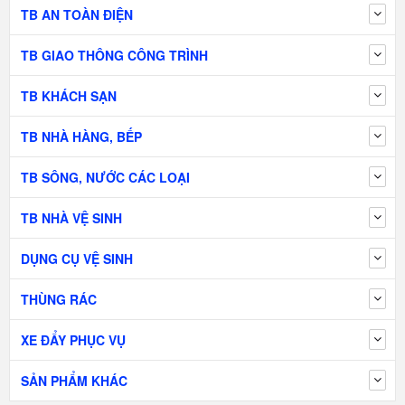
TB AN TOÀN ĐIỆN
TB GIAO THÔNG CÔNG TRÌNH
TB KHÁCH SẠN
TB NHÀ HÀNG, BẾP
TB SÔNG, NƯỚC CÁC LOẠI
TB NHÀ VỆ SINH
DỤNG CỤ VỆ SINH
THÙNG RÁC
XE ĐẨY PHỤC VỤ
SẢN PHẨM KHÁC