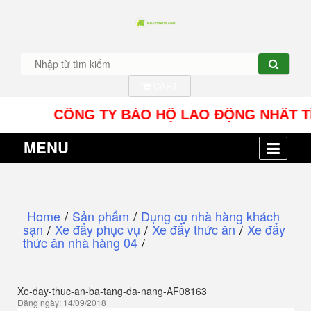
CART
CÔNG TY BẢO HỘ LAO ĐỘNG NHÂT TÍN UY - 
MENU
Home
/
Sản phẩm
/
Dụng cụ nhà hàng khách
sạn
/
Xe đẩy phục vụ
/
Xe đẩy thức ăn
/
Xe đẩy
thức ăn nhà hàng 04
/
Xe-day-thuc-an-ba-tang-da-nang-AF08163
Đăng ngày: 14/09/2018