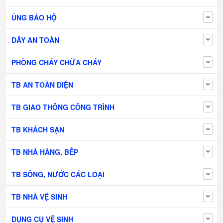
ỦNG BẢO HỘ
DÂY AN TOÀN
PHÒNG CHÁY CHỮA CHÁY
TB AN TOÀN ĐIỆN
TB GIAO THÔNG CÔNG TRÌNH
TB KHÁCH SẠN
TB NHÀ HÀNG, BẾP
TB SÔNG, NƯỚC CÁC LOẠI
TB NHÀ VỆ SINH
DỤNG CỤ VỆ SINH