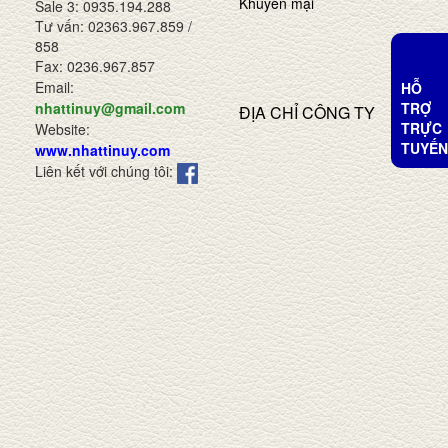
Khuyến mại
Sale 3: 0935.194.288
Tư vấn: 02363.967.859 /
858
Fax: 0236.967.857
Email:
HỖ
TRỢ
nhattinuy@gmail.com
ĐỊA CHỈ CÔNG TY
TRỰC
Website:
TUYẾN
www.nhattinuy.com
Liên kết với chúng tôi: