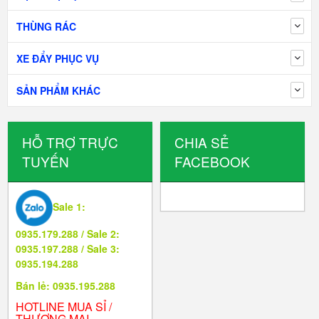
THÙNG RÁC
XE ĐẨY PHỤC VỤ
SẢN PHẨM KHÁC
HỖ TRỢ TRỰC
CHIA SẺ
TUYẾN
FACEBOOK
Sale 1:
0935.179.288 / Sale 2:
0935.197.288 / Sale 3:
0935.194.288
Bán lẻ: 0935.195.288
HOTLINE MUA SỈ /
THƯƠNG MẠI