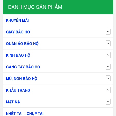
DANH MỤC SẢN PHẨM
KHUYẾN MÃI
GIÀY BẢO HỘ
QUẦN ÁO BẢO HỘ
KÍNH BẢO HỘ
GĂNG TAY BẢO HỘ
MŨ, NÓN BẢO HỘ
KHẨU TRANG
MẶT NẠ
NHÉT TAI – CHỤP TAI