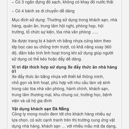
– Có 3 ngăn đựng đồ sạch, không có khay đổ nước thải
– Có 4 bánh xe di chuyển dễ dàng
Mục đích sử dụng: Thường sử dụng trong khách sạn, nhà
hàng, quán ăn, trung tâm hội nghị, phòng họp, hội
trường, tổ chức sự kiện, tòa nhà văn phòng …..
Xe được trang bị 4 bánh nh bằng nhựa cứng kèm theo
lớp bọc cao su chống trơn trượt, có khả năng xoay 360
độ, đảm bảo tính linh hoạt trong khi sử dụng giúp người
sử dụng có thể kéo hoặc đẩy dễ dàng.
V
ị
tr
í
đ
ặ
t th
í
ch h
ợ
p sử dụng Xe đẩy thức ăn nhà hàng
01
Xe đẩy thức ăn bằng nhựa với thiết kế thông minh,
nhỏ gọn và linh hoạt, phù hợp với nhu cầu làm vệ sinh
trong các tòa nhà văn phòng, hành chính, khách sạn,
trung tâm thương mại, khu chung cư, trường học, bệnh
viện và cả hộ gia đình
Vật dụng khách sạn Đà Nẵng
Công ty mong muốn đem tới cho khách hàng nhiều sự
lựa chọn, có sức cạnh tranh trên thị trường cung ứng vật
dụng nhà hàng, khách sạn … với nhiều mẫu mã đa dạng,