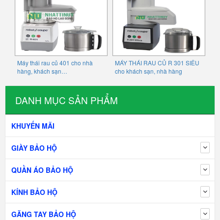
Máy thái rau củ 401 cho nhà
MÁY THÁI RAU CỦ R 301 SIÊU
hàng, khách sạn…
cho khách sạn, nhà hàng
DANH MỤC SẢN PHẨM
KHUYẾN MÃI
GIÀY BẢO HỘ
QUẦN ÁO BẢO HỘ
KÍNH BẢO HỘ
GĂNG TAY BẢO HỘ