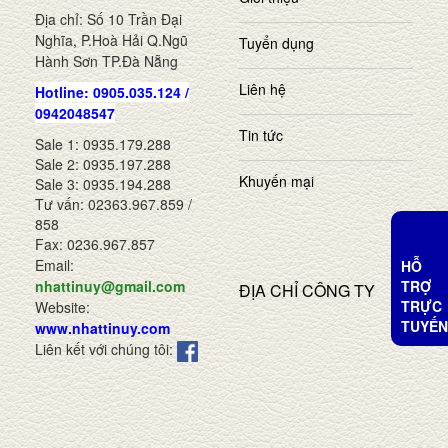
Địa chỉ: Số 10 Trần Đại
Nghĩa, P.Hoà Hải Q.Ngũ
Tuyển dụng
Hành Sơn TP.Đà Nẵng
Liên hệ
Hotline: 0905.035.124 /
0942048547
Tin tức
Sale 1: 0935.179.288
Sale 2: 0935.197.288
Khuyến mại
Sale 3: 0935.194.288
Tư vấn: 02363.967.859 /
858
Fax: 0236.967.857
Email:
HỖ
TRỢ
nhattinuy@gmail.com
ĐỊA CHỈ CÔNG TY
TRỰC
Website:
TUYẾN
www.nhattinuy.com
Liên kết với chúng tôi: