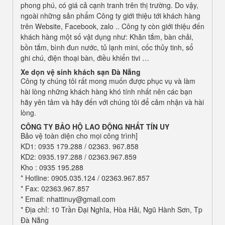
phong phú, có giá cả cạnh tranh trên thị trường. Do vậy,
ngoài những sản phẩm Công ty giới thiệu tới khách hàng
trên Website, Facebook, zalo .. Công ty còn giới thiệu đến
khách hàng một số vật dụng như: Khăn tắm, bàn chải,
bồn tắm, bình đun nước, tủ lạnh mini, cốc thủy tinh, sổ
ghi chú, điện thoại bàn, điều khiển tivi …
Xe dọn vệ sinh khách sạn
Đà Nẵng
Công ty chúng tôi rất mong muốn được phục vụ và làm
hài lòng những khách hàng khó tính nhất nên các bạn
hãy yên tâm và hãy đến với chúng tôi để cảm nhận và hài
lòng.
CÔNG TY BẢO HỘ LAO ĐỘNG
NHẤT TÍN UY
Bảo vệ toàn diện cho mọi công trình]
KD1: 0935 179.288 / 02363. 967.858
KD2: 0935.197.288 / 02363.967.859
Kho : 0935 195.288
* Hotline: 0905.035.124 / 02363.967.857
* Fax: 02363.967.857
* Email: nhattinuy@gmail.com
* Địa chỉ: 10 Trần Đại Nghĩa, Hòa Hải, Ngũ Hành Sơn, Tp
Đà Nẵng