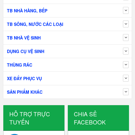
TB NHÀ HÀNG, BẾP
TB SÔNG, NƯỚC CÁC LOẠI
TB NHÀ VỆ SINH
DỤNG CỤ VỆ SINH
THÙNG RÁC
XE ĐẨY PHỤC VỤ
SẢN PHẨM KHÁC
HỖ TRỢ TRỰC
CHIA SẺ
TUYẾN
FACEBOOK