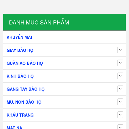
DANH MỤC SẢN PHẨM
KHUYẾN MÃI
GIÀY BẢO HỘ
QUẦN ÁO BẢO HỘ
KÍNH BẢO HỘ
GĂNG TAY BẢO HỘ
MŨ, NÓN BẢO HỘ
KHẨU TRANG
MẶT NẠ