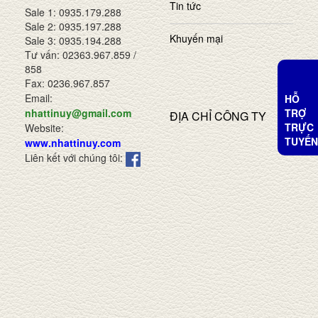
Tin tức
Sale 1: 0935.179.288
Sale 2: 0935.197.288
Khuyến mại
Sale 3: 0935.194.288
Tư vấn: 02363.967.859 /
858
Fax: 0236.967.857
Email:
HỖ
TRỢ
nhattinuy@gmail.com
ĐỊA CHỈ CÔNG TY
TRỰC
Website:
TUYẾN
www.nhattinuy.com
Liên kết với chúng tôi: