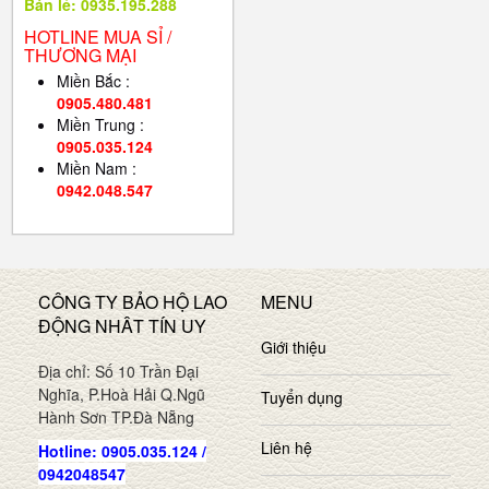
Bán lẻ: 0935.195.288
HOTLINE MUA SỈ /
THƯƠNG MẠI
Miền Bắc :
0905.480.481
Miền Trung :
0905.035.124
Miền Nam :
0942.048.547
CÔNG TY BẢO HỘ LAO
MENU
ĐỘNG NHÂT TÍN UY
Giới thiệu
Địa chỉ: Số 10 Trần Đại
Nghĩa, P.Hoà Hải Q.Ngũ
Tuyển dụng
Hành Sơn TP.Đà Nẵng
Liên hệ
Hotline: 0905.035.124 /
0942048547