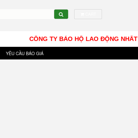
CART
CÔNG TY BẢO HỘ LAO ĐỘNG NHÂT TÍN UY - 
YÊU CẦU BÁO GIÁ