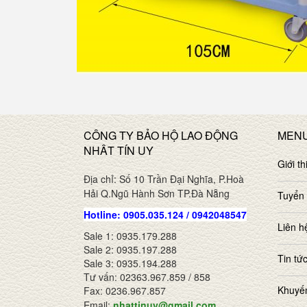
CÔNG TY BẢO HỘ LAO ĐỘNG
MEN
NHÂT TÍN UY
Giới th
Địa chỉ: Số 10 Trần Đại Nghĩa, P.Hoà
Hải Q.Ngũ Hành Sơn TP.Đà Nẵng
Tuyển
Hotline: 0905.035.124 / 0942048547
Liên h
Sale 1: 0935.179.288
Sale 2: 0935.197.288
Tin tứ
Sale 3: 0935.194.288
Tư vấn: 02363.967.859 / 858
Khuyế
Fax: 0236.967.857
Email:
nhattinuy@gmail.com