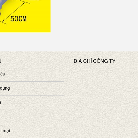
U
ĐỊA CHỈ CÔNG TY
iệu
 dụng
ệ
c
n mại