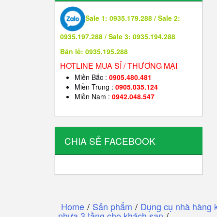
Sale 1: 0935.179.288 / Sale 2:
0935.197.288 / Sale 3: 0935.194.288
Bán lẻ: 0935.195.288
HOTLINE MUA SỈ / THƯƠNG MẠI
Miền Bắc :
0905.480.481
Miền Trung :
0905.035.124
Miền Nam :
0942.048.547
CHIA SẺ FACEBOOK
Home
/
Sản phẩm
/
Dụng cụ nhà hàng 
nhựa 3 tầng cho khách sạn
/