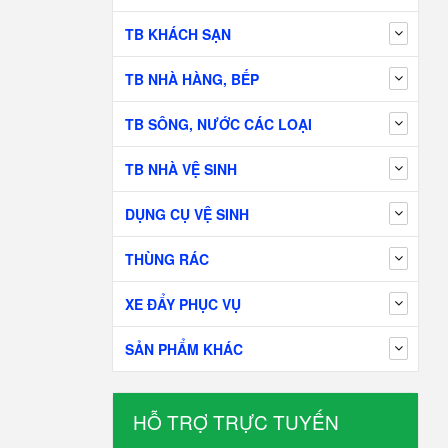
TB KHÁCH SẠN
TB NHÀ HÀNG, BẾP
TB SÔNG, NƯỚC CÁC LOẠI
TB NHÀ VỆ SINH
DỤNG CỤ VỆ SINH
THÙNG RÁC
XE ĐẨY PHỤC VỤ
SẢN PHẨM KHÁC
HỖ TRỢ TRỰC TUYẾN