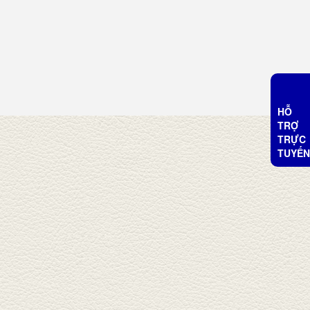
HỖ
TRỢ
TRỰC
TUYẾN