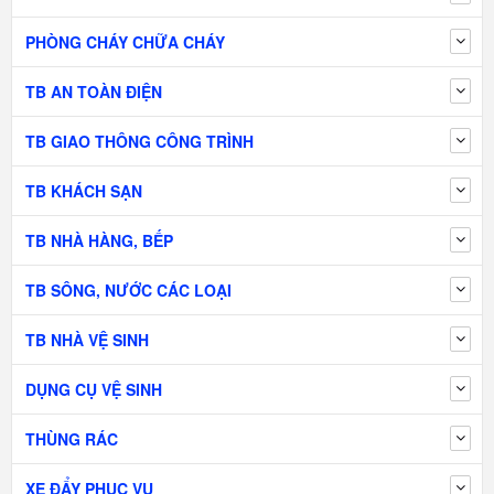
PHÒNG CHÁY CHỮA CHÁY
TB AN TOÀN ĐIỆN
TB GIAO THÔNG CÔNG TRÌNH
TB KHÁCH SẠN
TB NHÀ HÀNG, BẾP
TB SÔNG, NƯỚC CÁC LOẠI
TB NHÀ VỆ SINH
DỤNG CỤ VỆ SINH
THÙNG RÁC
XE ĐẨY PHỤC VỤ