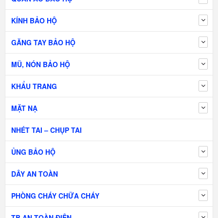
KÍNH BẢO HỘ
GĂNG TAY BẢO HỘ
MŨ, NÓN BẢO HỘ
KHẨU TRANG
MẶT NẠ
NHÉT TAI – CHỤP TAI
ỦNG BẢO HỘ
DÂY AN TOÀN
PHÒNG CHÁY CHỮA CHÁY
TB AN TOÀN ĐIỆN