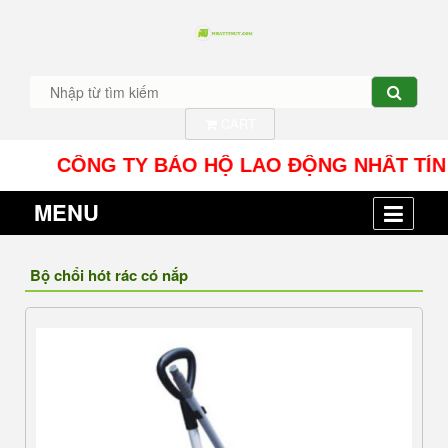
CART
CÔNG TY BẢO HỘ LAO ĐỘNG NHÂT TÍN UY - Địa
MENU
Bộ chổi hót rác có nắp