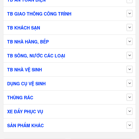
TB GIAO THÔNG CÔNG TRÌNH
TB KHÁCH SẠN
TB NHÀ HÀNG, BẾP
TB SÔNG, NƯỚC CÁC LOẠI
TB NHÀ VỆ SINH
DỤNG CỤ VỆ SINH
THÙNG RÁC
XE ĐẨY PHỤC VỤ
SẢN PHẨM KHÁC