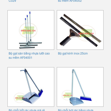
C029
su mềm AF04002
Bộ gạt sàn bằng nhựa lưỡi cao
Bộ gạt kính inox 25cm
su mềm AF04001
Bộ chổi hốt rác nhựa giá rẻ
Bộ chổi hót rác bằng nhựa