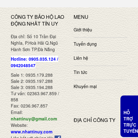
CÔNG TY BẢO HỘ LAO
MENU
ĐỘNG NHÂT TÍN UY
Giới thiệu
Địa chỉ: Số 10 Trần Đại
Nghĩa, P.Hoà Hải Q.Ngũ
Tuyển dụng
Hành Sơn TP.Đà Nẵng
Liên hệ
Hotline: 0905.035.124 /
0942048547
Tin tức
Sale 1: 0935.179.288
Sale 2: 0935.197.288
Khuyến mại
Sale 3: 0935.194.288
Tư vấn: 02363.967.859 /
858
Fax: 0236.967.857
Email:
HỖ
TRỢ
nhattinuy@gmail.com
ĐỊA CHỈ CÔNG TY
TRỰC
Website:
TUYẾN
www.nhattinuy.com