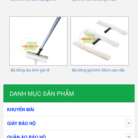
Bộ bông lau kính giá rẻ
Bộ bông gạt kính 35cm cao cấp
DANH MỤC SẢN PHẨM
KHUYẾN MÃI
GIÀY BẢO HỘ
QUẦN ÁO BẢO HỘ