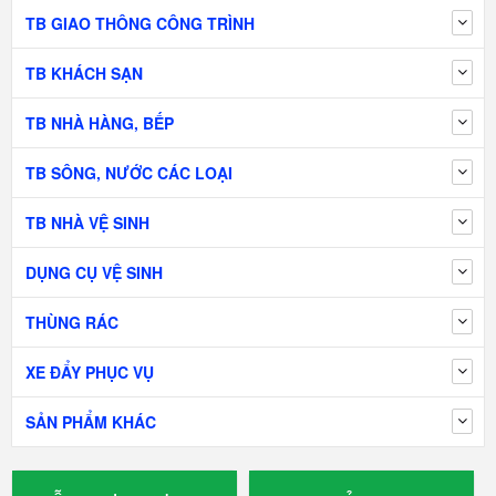
TB GIAO THÔNG CÔNG TRÌNH
TB KHÁCH SẠN
TB NHÀ HÀNG, BẾP
TB SÔNG, NƯỚC CÁC LOẠI
TB NHÀ VỆ SINH
DỤNG CỤ VỆ SINH
THÙNG RÁC
XE ĐẨY PHỤC VỤ
SẢN PHẨM KHÁC