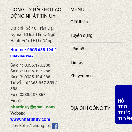
CÔNG TY BẢO HỘ LAO
MENU
ĐỘNG NHÂT TÍN UY
Giới thiệu
Địa chỉ: Số 10 Trần Đại
Nghĩa, P.Hoà Hải Q.Ngũ
Tuyển dụng
Hành Sơn TP.Đà Nẵng
Liên hệ
Hotline: 0905.035.124 /
0942048547
Tin tức
Sale 1: 0935.179.288
Sale 2: 0935.197.288
Khuyến mại
Sale 3: 0935.194.288
Tư vấn: 02363.967.859 /
858
Fax: 0236.967.857
Email:
HỖ
TRỢ
nhattinuy@gmail.com
ĐỊA CHỈ CÔNG TY
TRỰC
Website:
TUYẾN
www.nhattinuy.com
Liên kết với chúng tôi: