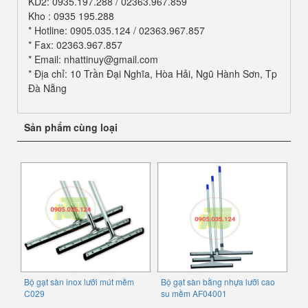
KD2: 0935.197.288 / 02363.967.859
Kho : 0935 195.288
* Hotline: 0905.035.124 / 02363.967.857
* Fax: 02363.967.857
* Email: nhattinuy@gmail.com
* Địa chỉ: 10 Trần Đại Nghĩa, Hòa Hải, Ngũ Hành Sơn, Tp
Đà Nẵng
Sản phẩm cùng loại
Bộ gạt sàn inox lưỡi mút mềm
Bộ gạt sàn bằng nhựa lưỡi cao
C029
su mềm AF04001