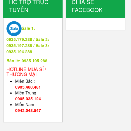
HỖ TRỢ TRỰC
CHIA SẺ
TUYẾN
FACEBOOK
Sale 1:
0935.179.288 / Sale 2:
0935.197.288 / Sale 3:
0935.194.288
Bán lẻ: 0935.195.288
HOTLINE MUA SỈ /
THƯƠNG MẠI
Miền Bắc :
0905.480.481
Miền Trung :
0905.035.124
Miền Nam :
0942.048.547