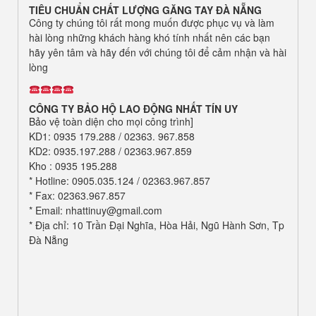
TIÊU CHUẨN
CHẤT LƯỢNG GĂNG TAY ĐÀ NẴNG
Công ty chúng tôi rất mong muốn được phục vụ và làm
hài lòng những khách hàng khó tính nhất nên các bạn
hãy yên tâm và hãy đến với chúng tôi để cảm nhận và hài
lòng
CÔNG TY BẢO HỘ LAO ĐỘNG
NHẤT TÍN UY
Bảo vệ toàn diện cho mọi công trình]
KD1: 0935 179.288 / 02363. 967.858
KD2: 0935.197.288 / 02363.967.859
Kho : 0935 195.288
* Hotline: 0905.035.124 / 02363.967.857
* Fax: 02363.967.857
* Email: nhattinuy@gmail.com
* Địa chỉ: 10 Trần Đại Nghĩa, Hòa Hải, Ngũ Hành Sơn, Tp
Đà Nẵng