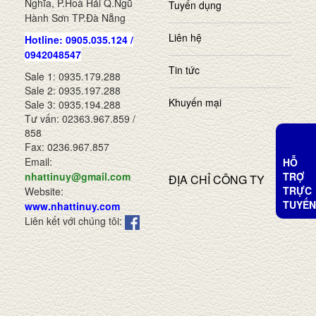
Nghĩa, P.Hoà Hải Q.Ngũ
Tuyển dụng
Hành Sơn TP.Đà Nẵng
Liên hệ
Hotline: 0905.035.124 /
0942048547
Tin tức
Sale 1: 0935.179.288
Sale 2: 0935.197.288
Khuyến mại
Sale 3: 0935.194.288
Tư vấn: 02363.967.859 /
858
Fax: 0236.967.857
Email:
HỖ
TRỢ
nhattinuy@gmail.com
ĐỊA CHỈ CÔNG TY
TRỰC
Website:
TUYẾN
www.nhattinuy.com
Liên kết với chúng tôi: