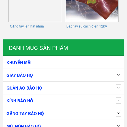
Găng tay len hạt nhựa
Bao tay su cách điện 12kV
DANH MỤC SẢN PHẨM
KHUYẾN MÃI
GIÀY BẢO HỘ
QUẦN ÁO BẢO HỘ
KÍNH BẢO HỘ
GĂNG TAY BẢO HỘ
MŨ, NÓN BẢO HỘ