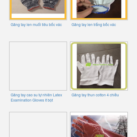
Găng tay len muối tiêu bốc vác
Găng tay len trắng bốc vác
Găng tay cao su tự nhiên Latex
Găng tay thun cotton 4 chiều
Examination Gloves ít bột