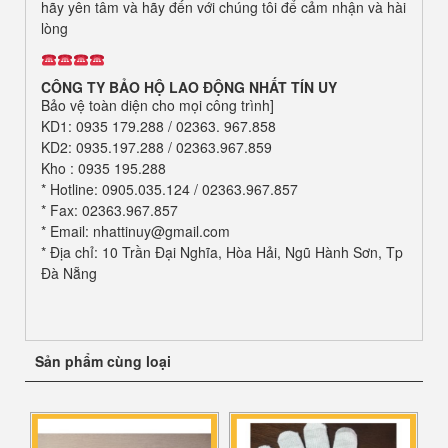
hãy yên tâm và hãy đến với chúng tôi để cảm nhận và hài
lòng
CÔNG TY BẢO HỘ LAO ĐỘNG
NHẤT TÍN UY
Bảo vệ toàn diện cho mọi công trình]
KD1: 0935 179.288 / 02363. 967.858
KD2: 0935.197.288 / 02363.967.859
Kho : 0935 195.288
* Hotline: 0905.035.124 / 02363.967.857
* Fax: 02363.967.857
* Email: nhattinuy@gmail.com
* Địa chỉ: 10 Trần Đại Nghĩa, Hòa Hải, Ngũ Hành Sơn, Tp
Đà Nẵng
Sản phẩm cùng loại