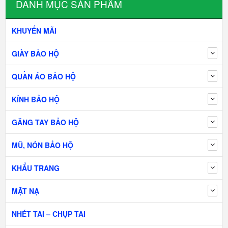
DANH MỤC SẢN PHẨM
KHUYẾN MÃI
GIÀY BẢO HỘ
QUẦN ÁO BẢO HỘ
KÍNH BẢO HỘ
GĂNG TAY BẢO HỘ
MŨ, NÓN BẢO HỘ
KHẨU TRANG
MẶT NẠ
NHÉT TAI – CHỤP TAI