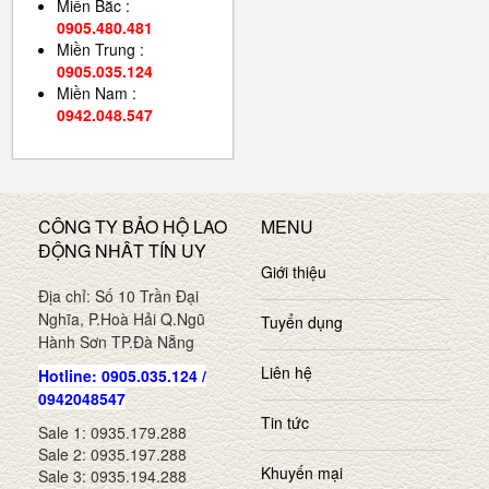
Miền Bắc :
0905.480.481
Miền Trung :
0905.035.124
Miền Nam :
0942.048.547
CÔNG TY BẢO HỘ LAO
MENU
ĐỘNG NHÂT TÍN UY
Giới thiệu
Địa chỉ: Số 10 Trần Đại
Nghĩa, P.Hoà Hải Q.Ngũ
Tuyển dụng
Hành Sơn TP.Đà Nẵng
Liên hệ
Hotline: 0905.035.124 /
0942048547
Tin tức
Sale 1: 0935.179.288
Sale 2: 0935.197.288
Khuyến mại
Sale 3: 0935.194.288