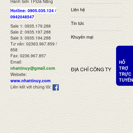
Hành Sơn TP.Đà Nẵng
Liên hệ
Hotline: 0905.035.124 /
0942048547
Tin tức
Sale 1: 0935.179.288
Sale 2: 0935.197.288
Khuyến mại
Sale 3: 0935.194.288
Tư vấn: 02363.967.859 /
858
Fax: 0236.967.857
Email:
HỖ
TRỢ
nhattinuy@gmail.com
ĐỊA CHỈ CÔNG TY
TRỰC
Website:
TUYẾN
www.nhattinuy.com
Liên kết với chúng tôi: