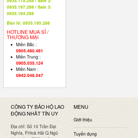
0935.179.288 / Sale 2:
0935.197.288 / Sale 3:
0935.194.288
Bán lẻ: 0935.195.288
HOTLINE MUA SỈ /
THƯƠNG MẠI
Miền Bắc :
0905.480.481
Miền Trung :
0905.035.124
Miền Nam :
0942.048.547
CÔNG TY BẢO HỘ LAO
MENU
ĐỘNG NHÂT TÍN UY
Giới thiệu
Địa chỉ: Số 10 Trần Đại
Nghĩa, P.Hoà Hải Q.Ngũ
Tuyển dụng