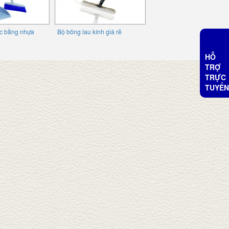
ác bằng nhựa
Bộ bông lau kính giá rẻ
HỖ
TRỢ
TRỰC
TUYẾN