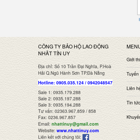
CÔNG TY BẢO HỘ LAO ĐỘNG
MEN
NHÂT TÍN UY
Giới th
Địa chỉ: Số 10 Trần Đại Nghĩa, P.Hoà
Hải Q.Ngũ Hành Sơn TP.Đà Nẵng
Tuyển
Hotline: 0905.035.124 / 0942048547
Liên h
Sale 1: 0935.179.288
Sale 2: 0935.197.288
Tin tứ
Sale 3: 0935.194.288
Tư vấn: 02363.967.859 / 858
Khuyế
Fax: 0236.967.857
Email:
nhattinuy@gmail.com
Website:
www.nhattinuy.com
Liên kết với chúng tôi: