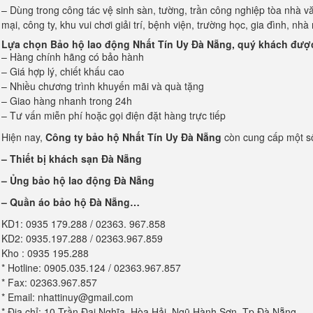
– Dùng trong công tác vệ sinh sàn, tường, trần công nghiệp tòa nhà 
mại, công ty, khu vui chơi giải trí, bệnh viện, trường học, gia đình, n
Lựa chọn
Bảo hộ lao động Nhất Tín Uy Đà Nẵng
, quý khách đượ
– Hàng chính hãng có bảo hành
– Giá hợp lý, chiết khấu cao
– Nhiều chương trình khuyến mãi và quà tặng
– Giao hàng nhanh trong 24h
– Tư vấn miễn phí hoặc gọi điện đặt hàng trực tiếp
Hiện nay,
Công ty bảo hộ Nhất Tín Uy Đà Nẵng
còn cung cấp một s
–
Thiết bị khách sạn Đà Nẵng
– Ủng bảo hộ lao động Đà Nẵng
– Quần áo bảo hộ
Đà Nẵng…
KD1: 0935 179.288 / 02363. 967.858
KD2: 0935.197.288 / 02363.967.859
Kho : 0935 195.288
* Hotline: 0905.035.124 / 02363.967.857
* Fax: 02363.967.857
* Email: nhattinuy@gmail.com
* Địa chỉ: 10 Trần Đại Nghĩa, Hòa Hải, Ngũ Hành Sơn, Tp Đà Nẵng