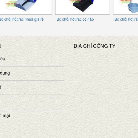
Bộ chổi hốt rác nhựa giá rẻ
Bộ chổi hót rác có nắp
Bộ chổi hót r
U
ĐỊA CHỈ CÔNG TY
iệu
 dụng
ệ
c
n mại