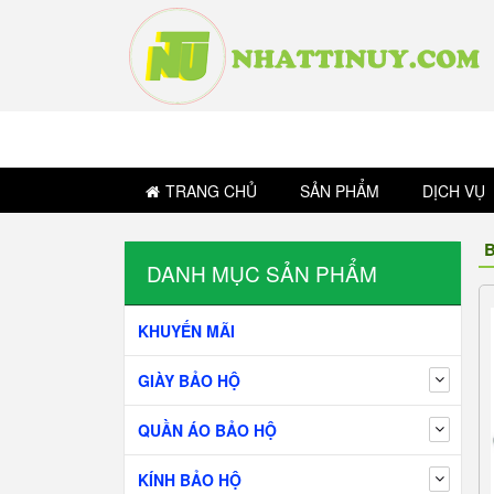
TRANG CHỦ
SẢN PHẨM
DỊCH VỤ
B
DANH MỤC SẢN PHẨM
KHUYẾN MÃI
GIÀY BẢO HỘ
QUẦN ÁO BẢO HỘ
KÍNH BẢO HỘ