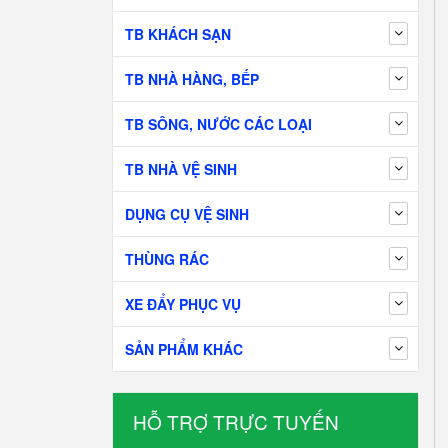
TB KHÁCH SẠN
TB NHÀ HÀNG, BẾP
TB SÔNG, NƯỚC CÁC LOẠI
TB NHÀ VỆ SINH
DỤNG CỤ VỆ SINH
THÙNG RÁC
XE ĐẨY PHỤC VỤ
SẢN PHẨM KHÁC
HỖ TRỢ TRỰC TUYẾN