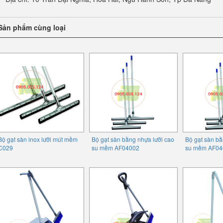
Sản phẩm cùng loại
Bộ gạt sàn inox lưỡi mút mềm
Bộ gạt sàn bằng nhựa lưỡi cao
Bộ gạt sàn bằ
C029
su mềm AF04002
su mềm AF04