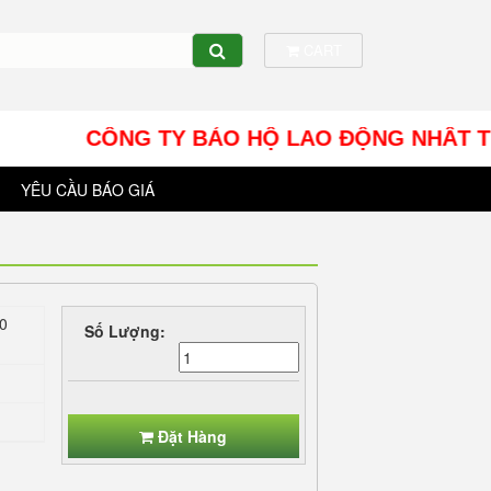
CART
CÔNG TY BẢO HỘ LAO ĐỘNG NHÂT TÍN UY - Đ
YÊU CẦU BÁO GIÁ
50
Số Lượng:
Đặt Hàng